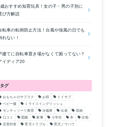
4歳おすすめ知育玩具！女の子・男の子別に
選び方解説
自転車の転倒防止方法！台風や強風の日でも
倒れない！
戸建てに自転車置き場がなくて困ってない？
アイディア20
タグ
おもちゃのサブスク
お得
トイサブ
ベビー服
ミライコイングリッシュ
モンテッソーリ教育
冷蔵庫
出産
収納
口コミ
図鑑
家事
小学生
本
比較
災害対策
育児トラブル
育児ノウハウ