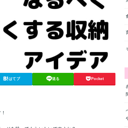
はてブ
送る
Pocket
す！