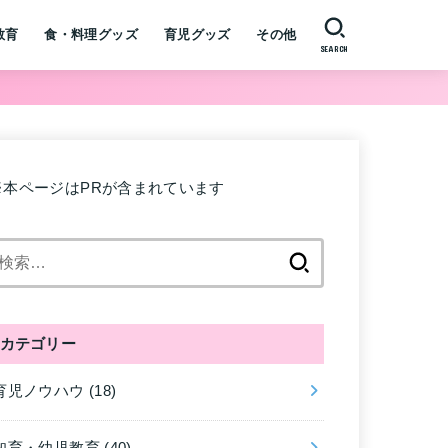
教育
食・料理グッズ
育児グッズ
その他
SEARCH
※本ページはPRが含まれています
検
索:
カテゴリー
育児ノウハウ
(18)