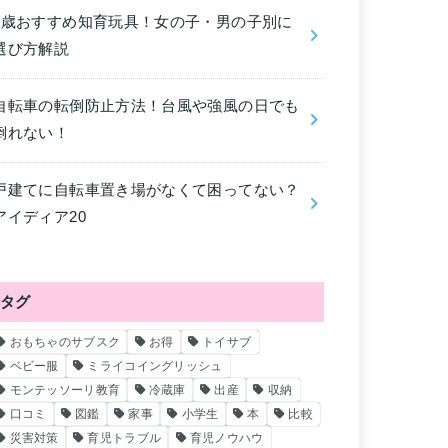
4歳おすすめ知育玩具！女の子・男の子別に
選び方解説
自転車の転倒防止方法！台風や強風の日でも
倒れない！
戸建てに自転車置き場がなくて困ってない？
アイディア20
タグ
おもちゃのサブスク
お得
トイサブ
ベビー服
ミライコイングリッシュ
モンテッソーリ教育
冷蔵庫
出産
収納
口コミ
図鑑
家事
小学生
本
比較
災害対策
育児トラブル
育児ノウハウ