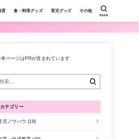
教育
食・料理グッズ
育児グッズ
その他
SEARCH
※本ページはPRが含まれています
検
索:
カテゴリー
育児ノウハウ
(18)