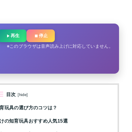
再生
停止
※このブラウザは音声読み上げに対応していません。
目次
[
hide
]
知育玩具の選び方のコツは？
けの知育玩具おすすめ人気15選