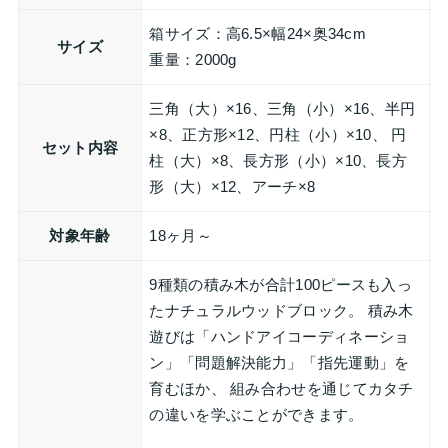
箱サイズ：高6.5×幅24×奥34cm
サイズ
重量：2000g
三角（大）×16、三角（小）×16、半円
×8、正方形×12、円柱（小）×10、 円
セット内容
柱（大）×8、長方形（小）×10、長方
形（大）×12、アーチ×8
対象年齢
18ヶ月～
9種類の積み木が合計100ピースも入っ
たナチュラルウッドブロック。 積み木
遊びは「ハンドアイコーディネーショ
ン」「問題解決能力」「指先運動」を
育むほか、 組み合わせを通じてカタチ
の違いを学ぶことができます。