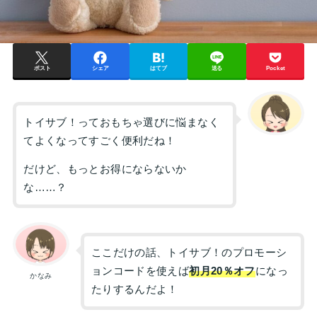
ポスト
シェア
はてブ
送る
Pocket
トイサブ！っておもちゃ選びに悩まなく
てよくなってすごく便利だね！
だけど、もっとお得にならないか
な……？
ここだけの話、トイサブ！のプロモーシ
ョンコードを使えば
初月20％オフ
になっ
かなみ
たりするんだよ！