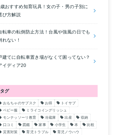
4歳おすすめ知育玩具！女の子・男の子別に
選び方解説
自転車の転倒防止方法！台風や強風の日でも
倒れない！
戸建てに自転車置き場がなくて困ってない？
アイディア20
タグ
おもちゃのサブスク
お得
トイサブ
ベビー服
ミライコイングリッシュ
モンテッソーリ教育
冷蔵庫
出産
収納
口コミ
図鑑
家事
小学生
本
比較
災害対策
育児トラブル
育児ノウハウ