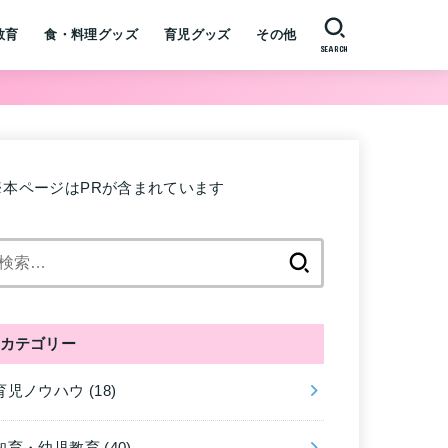
教育
食・料理グッズ
育児グッズ
その他
SEARCH
※本ページはPRが含まれています
検
索:
カテゴリー
育児ノウハウ
(18)